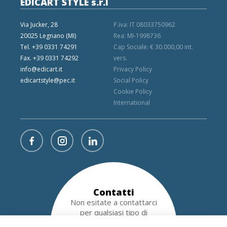
EDICART STYLE s.r.l
Via Jucker, 28
P.iva: IT 08033750962
20025 Legnano (MI)
Rea: MI-1998736
Tel. +39 0331 74291
Cap Sociale: € 30.000,00 int.
Fax. +39 0331 74292
vers.
info@edicart.it
Privacy Policy
edicartstyle@pec.it
Social Policy
Cookie Policy
International
Contatti
Non esitate a contattarci
per qualsiasi tipo di
richiesta!