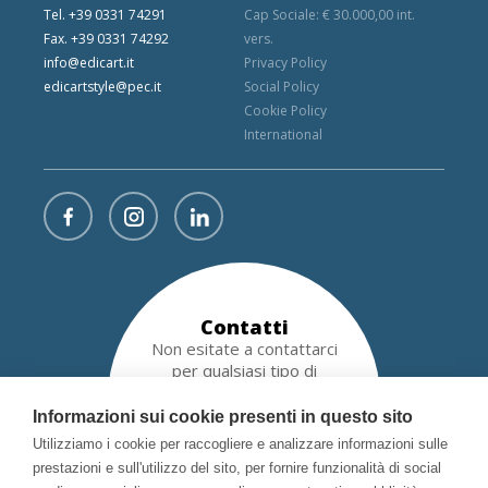
Tel. +39 0331 74291
Cap Sociale: € 30.000,00 int.
Fax. +39 0331 74292
vers.
info@edicart.it
Privacy Policy
edicartstyle@pec.it
Social Policy
Cookie Policy
International
Contatti
Non esitate a contattarci
per qualsiasi tipo di
richiesta!
Informazioni sui cookie presenti in questo sito
Utilizziamo i cookie per raccogliere e analizzare informazioni sulle
RICHIEDI INFORMAZIONI
prestazioni e sull'utilizzo del sito, per fornire funzionalità di social