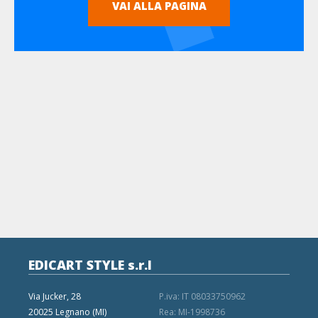
VAI ALLA PAGINA
EDICART STYLE s.r.l
Via Jucker, 28
P.iva: IT 08033750962
20025 Legnano (MI)
Rea: MI-1998736