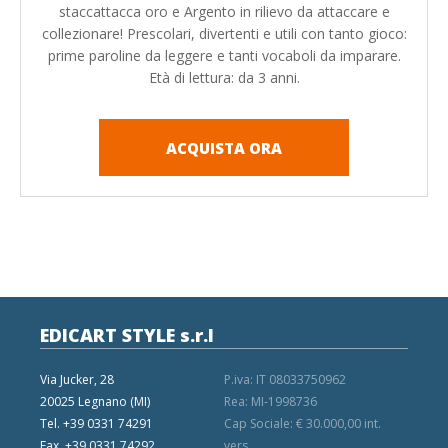
staccattacca oro e Argento in rilievo da attaccare e
collezionare! Prescolari, divertenti e utili con tanto gioco:
prime paroline da leggere e tanti vocaboli da imparare.
Età di lettura: da 3 anni.
ACQUISTA ORA
EDICART STYLE s.r.l
Via Jucker, 28
P.iva: IT 08033750962
20025 Legnano (MI)
Rea: MI-1998736
Tel. +39 0331 74291
Cap Sociale: € 30.000,00 int.
Fax. +39 0331 74292
vers.