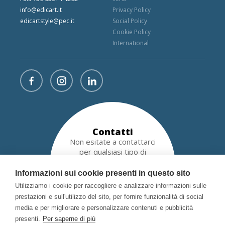
info@edicart.it
Privacy Policy
edicartstyle@pec.it
Social Policy
Cookie Policy
International
Contatti
Non esitate a contattarci
per qualsiasi tipo di
richiesta!
Informazioni sui cookie presenti in questo sito
Utilizziamo i cookie per raccogliere e analizzare informazioni sulle
RICHIEDI INFORMAZIONI
prestazioni e sull'utilizzo del sito, per fornire funzionalità di social
media e per migliorare e personalizzare contenuti e pubblicità
presenti.
Per saperne di più