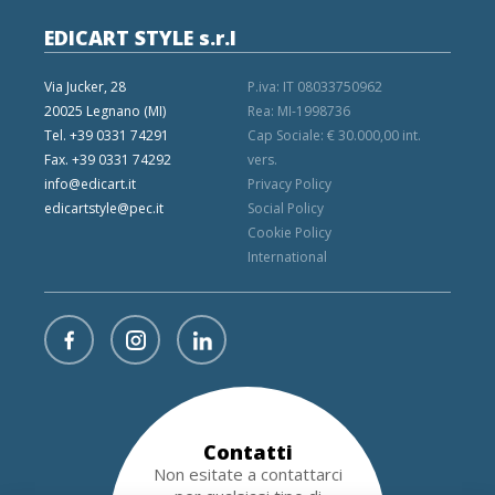
EDICART STYLE s.r.l
Via Jucker, 28
P.iva: IT 08033750962
20025 Legnano (MI)
Rea: MI-1998736
Tel. +39 0331 74291
Cap Sociale: € 30.000,00 int.
Fax. +39 0331 74292
vers.
info@edicart.it
Privacy Policy
edicartstyle@pec.it
Social Policy
Cookie Policy
International
Contatti
Non esitate a contattarci